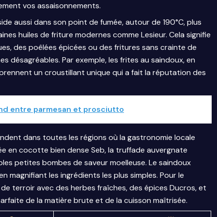
lement vos assaisonnements.
éside aussi dans son point de fumée, autour de 190°C, plus
nes huiles de friture modernes comme Lesieur. Cela signifie
es, des poêlées épicées ou des fritures sans crainte de
mes désagréables. Par exemple, les frites au saindoux, en
rennent un croustillant unique qui a fait la réputation des
and entre parmesan et prosciutto
bondent dans toutes les régions où la gastronomie locale
tée en cocotte bien dense Seb, la truffade auvergnate
tables petites bombes de saveur moelleuse. Le saindoux
en magnifiant les ingrédients les plus simples. Pour le
r de terroir avec des herbes fraîches, des épices Ducros, et
rfaite de la matière brute et de la cuisson maîtrisée.