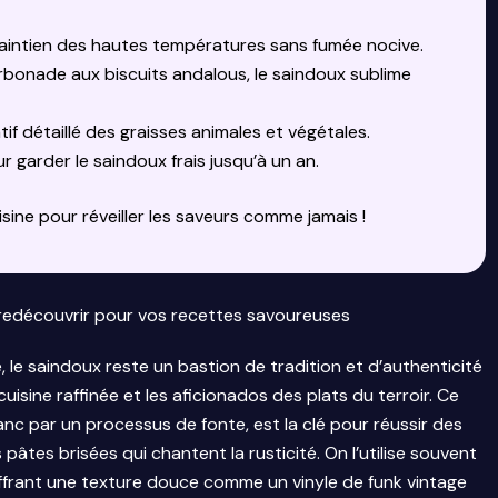
intien des hautes températures sans fumée nocive.
rbonade aux biscuits andalous, le saindoux sublime
f détaillé des graisses animales et végétales.
 garder le saindoux frais jusqu’à un an.
ine pour réveiller les saveurs comme jamais !
 à redécouvrir pour vos recettes savoureuses
e, le saindoux reste un bastion de tradition et d’authenticité
sine raffinée et les aficionados des plats du terroir. Ce
nc par un processus de fonte, est la clé pour réussir des
 pâtes brisées qui chantent la rusticité. On l’utilise souvent
, offrant une texture douce comme un vinyle de funk vintage