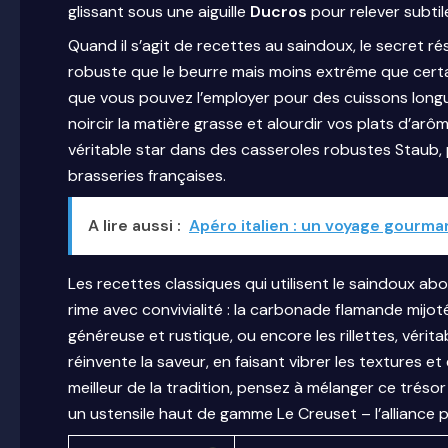
glissant sous une aiguille
Ducros
pour relever subti
Quand il s’agit de recettes au saindoux, le secret r
robuste que le beurre mais moins extrême que certai
que vous pouvez l’employer pour des cuissons longu
noircir la matière grasse et alourdir vos plats d’arô
véritable star dans des casseroles robustes Staub, p
brasseries françaises.
A lire aussi :
Apéro italien : un voyage gourm
Les recettes classiques qui utilisent le saindoux a
rime avec convivialité : la carbonade flamande mijo
généreuse et rustique, ou encore les rillettes, véri
réinvente la saveur, en faisant vibrer les textures et 
meilleur de la tradition, pensez à mélanger ce tréso
un ustensile haut de gamme Le Creuset – l’alliance pa