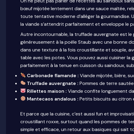
On ne peut pas parler de recettes au saindoux san
bœuf mijotée lentement dans une sauce maltée, re
toute tentative moderne d’alléger la gourmandise. 
la viande s’attendrit parfaitement et enveloppe le 
Autre incontournable, la truffade auvergnate est le 
généreusement à la poêle Staub avec une bonne do
dans une texture à la fois croustillante et souple, a
table avec les potes. Vous pouvez aussi cuisiner la 
parfaitement à la tenue en cuisson du saindoux, s
Carbonade flamande :
Viande mijotée, bière, su
Truffade auvergnate :
Pommes de terre sautées,
Rillettes maison :
Viande confite longuement dan
Mantecaos andalous :
Petits biscuits au citron
Et parce que la cuisine, c’est aussi fun et improvisat
croustillant roxxe, surtout quand les pommes de ter
simple et efficace, un retour aux basiques qui sait 