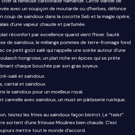
s citer la fameuse carbonade flamande. Cette viande de
levée avec un soupçon de moutarde ou d’herbes, défonce
Un coup de saindoux dans la cocotte Seb et la magie opère,
palais d’une vapeur chaude et parfumée.
plat réconfort par excellence quand vient l’hiver. Sauté
se de saindoux, le mélange pommes de terre-fromage fond
vec ce petit goût salé qui rappelle une soirée autour d’une
goulasch hongroise, un plat riche en épices qui se prête
ublimant chaque bouchée par son gras soyeux.
cré-salé et saindoux.
 cantal et saindoux.
s le saindoux pour un moelleux royal.
 et cannelle avec saindoux, un must en pâtisserie rustique.
ion, testez les frites au saindoux façon bistrot. Le “twist”
re sortent d’une friteuse Moulinex bien chaude. C’est
toujours mettre tout le monde d’accord.