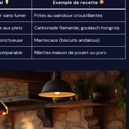
al
Exemple de recette
ur sans fumer
Frites au saindoux croustillantes
e aux plats
Carbonade flamande, goulasch hongrois
t onctueuse
Mantecaos (biscuits andalous)
comparable
Rillettes maison de poulet ou porc