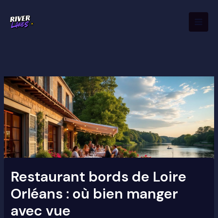
Aller
Mai
au
Men
contenu
Restaurant bords de Loire
Orléans : où bien manger
avec vue