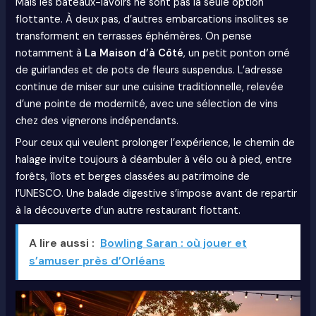
Mais les bateaux-lavoirs ne sont pas la seule option
flottante. À deux pas, d’autres embarcations insolites se
transforment en terrasses éphémères. On pense
notamment à
La Maison d’à Côté
, un petit ponton orné
de guirlandes et de pots de fleurs suspendus. L’adresse
continue de miser sur une cuisine traditionnelle, relevée
d’une pointe de modernité, avec une sélection de vins
chez des vignerons indépendants.
Pour ceux qui veulent prolonger l’expérience, le chemin de
halage invite toujours à déambuler à vélo ou à pied, entre
forêts, îlots et berges classées au patrimoine de
l’UNESCO. Une balade digestive s’impose avant de repartir
à la découverte d’un autre restaurant flottant.
A lire aussi :
Bowling Saran : où jouer et
s’amuser près d’Orléans