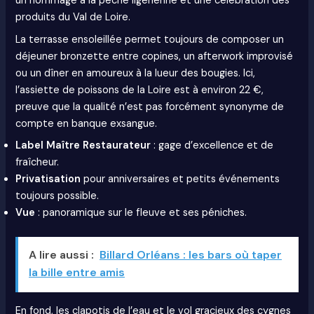
un hommage à la pêche ligérienne et une célébration des
produits du Val de Loire.
La terrasse ensoleillée permet toujours de composer un
déjeuner bronzette entre copines, un afterwork improvisé
ou un dîner en amoureux à la lueur des bougies. Ici,
l’assiette de poissons de la Loire est à environ 22 €,
preuve que la qualité n’est pas forcément synonyme de
compte en banque exsangue.
Label Maître Restaurateur
: gage d’excellence et de
fraîcheur.
Privatisation
pour anniversaires et petits événements
toujours possible.
Vue
: panoramique sur le fleuve et ses péniches.
A lire aussi :
Billard Orléans : les bars où taper
la bille entre amis
En fond, les clapotis de l’eau et le vol gracieux des cygnes