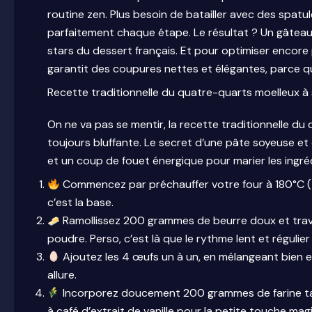
routine zen. Plus besoin de batailler avec des spatul
parfaitement chaque étape. Le résultat ? Un gâteau 
stars du dessert français. Et pour optimiser encore
garantit des coupures nettes et élégantes, parce qu
Recette traditionnelle du quatre-quarts moelleux à s
On ne va pas se mentir, la recette traditionnelle du 
toujours bluffante. Le secret d’une pâte soyeuse et
et un coup de fouet énergique pour marier les ingrédi
Commencez par préchauffer votre four à 180°C (th
c’est la base.
Ramollissez 200 grammes de beurre doux et tra
poudre. Perso, c’est là que le rythme lent et régulie
Ajoutez les 4 œufs un à un, en mélangeant bien 
allure.
Incorporez doucement 200 grammes de farine tami
à café d’extrait de vanille pour la petite touche mag