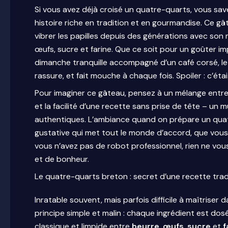
Si vous avez déjà croisé un quatre-quarts, vous sav
histoire riche en tradition et en gourmandise. Ce gâ
vibrer les papilles depuis des générations avec son m
œufs, sucre et farine. Que ce soit pour un goûter i
dimanche tranquille accompagné d’un café corsé, l
rassure, et fait mouche à chaque fois. Spoiler : c’étai
Pour imaginer ce gâteau, pensez à un mélange entre l
et la facilité d’une recette sans prise de tête – un
authentiques. L’ambiance quand on prépare un quat
gustative qui met tout le monde d’accord, que vous 
vous n’avez pas de robot professionnel, rien ne vo
et de bonheur.
Le quatre-quarts breton : secret d’une recette trad
Inratable souvent, mais parfois difficile à maîtriser
principe simple et malin : chaque ingrédient est dos
classique et limpide entre
beurre
,
œufs
,
sucre
et
f