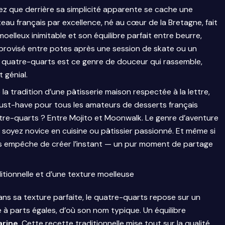
ez que derrière sa simplicité apparente se cache une
teau français par excellence, né au cœur de la Bretagne, fait
oelleux inimitable et son équilibre parfait entre beurre,
mprovisé entre potes après une session de skate ou un
e quatre-quarts est ce genre de douceur qui rassemble,
t génial.
a tradition d’une pâtisserie maison respectée à la lettre,
 must-have pour tous les amateurs de desserts français
re-quarts ? Entre Mojito et Moonwalk. Le genre d’aventure
soyez novice en cuisine ou pâtissier passionné. Et même si
us empêche de créer l’instant — un pur moment de partage
itionnelle et d’une texture moelleuse
 dans sa texture parfaite, le quatre-quarts repose sur un
é à parts égales, d’où son nom typique. Un équilibre
arine
. Cette recette traditionnelle mise tout sur la qualité