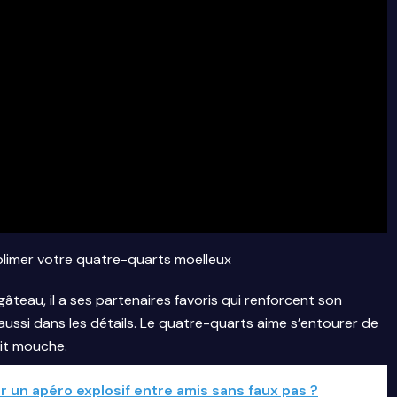
imer votre quatre-quarts moelleux
âteau, il a ses partenaires favoris qui renforcent son
 aussi dans les détails. Le quatre-quarts aime s’entourer de
ait mouche.
 un apéro explosif entre amis sans faux pas ?