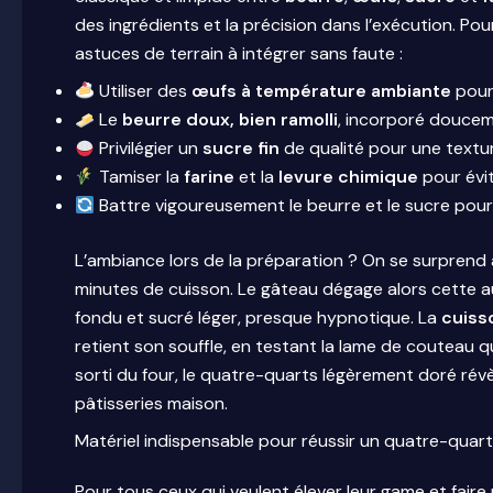
des ingrédients et la précision dans l’exécution. Po
astuces de terrain à intégrer sans faute :
Utiliser des
œufs à température ambiante
pour 
Le
beurre doux, bien ramolli
, incorporé doucem
Privilégier un
sucre fin
de qualité pour une textur
Tamiser la
farine
et la
levure chimique
pour évit
Battre vigoureusement le beurre et le sucre pour 
L’ambiance lors de la préparation ? On se surprend
minutes de cuisson. Le gâteau dégage alors cette au
fondu et sucré léger, presque hypnotique. La
cuiss
retient son souffle, en testant la lame de couteau q
sorti du four, le quatre-quarts légèrement doré rév
pâtisseries maison.
Matériel indispensable pour réussir un quatre-quar
Pour tous ceux qui veulent élever leur game et faire