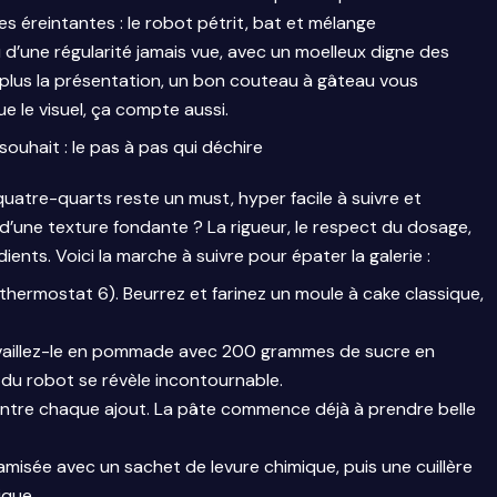
es éreintantes : le robot pétrit, bat et mélange
d’une régularité jamais vue, avec un moelleux digne des
 plus la présentation, un bon couteau à gâteau vous
e le visuel, ça compte aussi.
ouhait : le pas à pas qui déchire
quatre-quarts reste un must, hyper facile à suivre et
 d’une texture fondante ? La rigueur, le respect du dosage,
ents. Voici la marche à suivre pour épater la galerie :
ermostat 6). Beurrez et farinez un moule à cake classique,
vaillez-le en pommade avec 200 grammes de sucre en
r du robot se révèle incontournable.
entre chaque ajout. La pâte commence déjà à prendre belle
sée avec un sachet de levure chimique, puis une cuillère
ique.