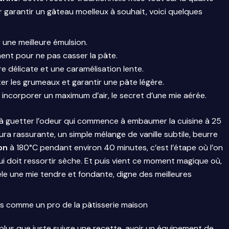
ur garantir un gâteau moelleux à souhait, voici quelques
une meilleure émulsion.
ent pour ne pas casser la pâte.
e délicate et une caramélisation lente.
er les grumeaux et garantir une pâte légère.
incorporer un maximum d’air, le secret d’une mie aérée.
 à guetter l’odeur qui commence à embaumer la cuisine à 25
ra rassurante, un simple mélange de vanille subtile, beurre
on
à 180°C pendant environ 40 minutes, c’est l’étape où l’on
ui doit ressortir sèche. Et puis vient ce moment magique où,
èle une mie tendre et fondante, digne des meilleures
ts comme un pro de la pâtisserie maison
 plus que juste suivre une recette, avoir un équipement de