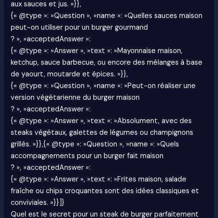
aux sauces et jus. »}},
{« @type »: »Question », »name »: »Quelles sauces maison
peut-on utiliser pour un burger gourmand
? », »acceptedAnswer »:
{« @type »: »Answer », »text »: »Mayonnaise maison,
ketchup, sauce barbecue, ou encore des mélanges à base
de yaourt, moutarde et épices. »}},
{« @type »: »Question », »name »: »Peut-on réaliser une
version végétarienne du burger maison
? », »acceptedAnswer »:
{« @type »: »Answer », »text »: »Absolument, avec des
steaks végétaux, galettes de légumes ou champignons
grillés. »}},{« @type »: »Question », »name »: »Quels
accompagnements pour un burger fait maison
? », »acceptedAnswer »:
{« @type »: »Answer », »text »: »Frites maison, salade
fraîche ou chips croquantes sont des idées classiques et
conviviales. »}}]}
Quel est le secret pour un steak de burger parfaitement