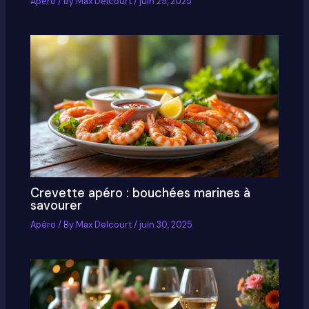
Apéro
/ By
Max Delcourt
/
juin 29, 2025
Crevette apéro : bouchées marines à
savourer
Apéro
/ By
Max Delcourt
/
juin 30, 2025