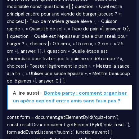
modifiable const questions = [ { question: « Quel est le
principal critère pour une viande de burger juteuse ? »,
choices: [« Taux de matière grasse élevé », « Cuisson
rapide », « Quantité de sel », « Type de pain »], answer: 0 },
{ question: « Quelle est l’épaisseur idéale d’un steak pour
burger ? », choices: [« 0.5 cm », « 1.5 cm », « 3 cm », « 2.5
cm »], answer: 1 }, { question: « Quelle étape est
primordiale pour éviter que le pain ne se détrempe ? »,
choices: [« Toaster légèrement le pain », « Mettre la sauce
à la fin », « Utiliser une sauce épaisse », « Mettre beaucoup
de légumes »], answer: 0 } ];
A lire aussi :
Bombe party : comment organiser
un apéro explosif entre amis sans faux pas ?
const form = document.getElementById(‘quiz-form’);
const resultDiv = document.getElementById(‘quiz-result’);
form.addEventListener(‘submit’, function(event) {