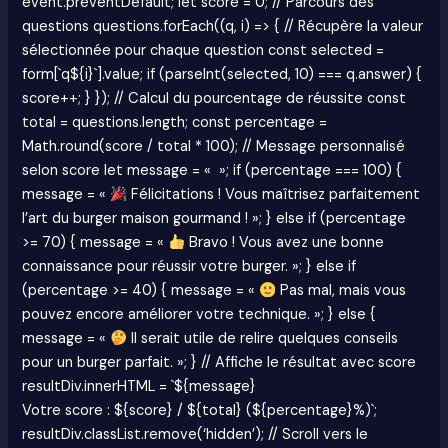
event.preventDefault; let score = 0; // Parcours des
questions questions.forEach((q, i) => { // Récupère la valeur
sélectionnée pour chaque question const selected =
form[`q${i}`].value; if (parseInt(selected, 10) === q.answer) {
score++; } }); // Calcul du pourcentage de réussite const
total = questions.length; const percentage =
Math.round(score / total * 100); // Message personnalisé
selon score let message = « »; if (percentage === 100) {
message = «
Félicitations ! Vous maîtrisez parfaitement
l’art du burger maison gourmand ! »; } else if (percentage
>= 70) { message = «
Bravo ! Vous avez une bonne
connaissance pour réussir votre burger. »; } else if
(percentage >= 40) { message = «
Pas mal, mais vous
pouvez encore améliorer votre technique. »; } else {
message = «
Il serait utile de relire quelques conseils
pour un burger parfait. »; } // Affiche le résultat avec score
resultDiv.innerHTML = `${message}
Votre score : ${score} / ${total} (${percentage}%)`;
resultDiv.classList.remove(‘hidden’); // Scroll vers le