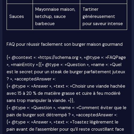
Mayonnaise maison,
Tartiner
Sauces
ketchup, sauce
généreusement
barbecue
pour saveur intense
FAQ pour réussir facilement son burger maison gourmand
{« @context »: »https://schema.org », »@type »: »FAQPage
», »mainEntity »:[{« @type »: »Question », »name »: »Quel
est le secret pour un steak de burger parfaitement juteux
? », »acceptedAnswer »:
{« @type »: »Answer », »text »: »Choisir une viande hachée
avec 15 à 20 % de matière grasse et cuire à feu modéré
sans trop manipuler la viande. »}},
{« @type »: »Question », »name »: »Comment éviter que le
pain de burger soit détrempé ? », »acceptedAnswer »:
{« @type »: »Answer », »text »: »Toastez légèrement le
pain avant de l’assembler pour qu’il reste croustillant face