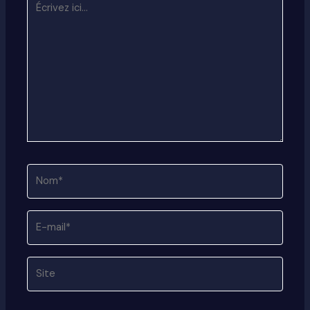
ici…
Nom*
E-
mail*
Site