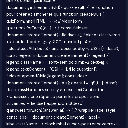
btn »); const quizResult =
document.getElementById(« quiz-result »); // Fonction
pour créer et afficher le quiz function createQuiz {
quizForm.innerHTML = « »; // vider form
questions.forEach((q, i) => { const fieldset =
document.createElement(« fieldset »); fieldset.className
= « border border-gray-300 rounded p-4 »;
fieldset.setAttribute(« aria-describedby », `q${i+1}-desc`);
const legend = document.createElement(« legend »);
legend.className = « font-semibold mb-2 text-lg »;
legend.textContent = `Q${i + 1}. ${q.question}`;
fieldset.appendChild(legend); const desc =
document.createElement(« p »); desc.id = `q${i+1}-desc`;
desc.className = « sr-only »; desc.textContent =
« Choisissez une réponse parmi les propositions
suivantes. »; fieldset.appendChild(desc);
q.answers.forEach((answer, ai) => { // wrapper label stylé
const label = document.createElement(« label »);
label.className = « block mb-1 cursor-pointer hover:text-