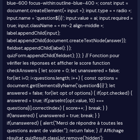
blue-600 focus-within:outline-blue-400 »; const input =
document.createElement(« input »); input.type = « radio »;
input.name = `question${i}`; input.value = ai; input.required =
true; input.className = « mr-2 align-middle »;
label.appendChild(input);
label.appendChild(document.createTextNode(answer));
fieldset.appendChild(label); });
quizForm.appendChild(fieldset); }); } // Fonction pour
vérifier les réponses et afficher le score function
checkAnswers { let score = 0; let unanswered = false;
for(let i=0; i<questions.length; i++) { const options =
document.getElementsByName(`question${i}`); let
answered = false; for(let opt of options) { if(opt.checked) {
answered = true; if(parseInt(opt.value, 10) ===
questions[i].correctIndex) { score++; } break; } }
if(!answered) { unanswered = true; break; } }
if(unanswered) { alert("Merci de répondre à toutes les
questions avant de valider."); return false; } // Affichage
résultat quizResult.classList.remove('hidden');