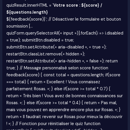
quizResult.innerHTML = `
Votre score : ${score} /
${questions.length}
${feedback(score)}`; // Désactiver le formulaire et bouton
soumission […
quizForm.querySelectorAll(« input »)].forEach(i => i.disabled
= true); submitBtn.disabled = true;
submitBtn.setAttribute(« aria-disabled », « true »);
restartBtn.classList.remove(« hidden »);
restartBtn.setAttribute(« aria-hidden », « false »); return
true; } // Message personnalisé selon score function
feedback(score) { const total = questions.length; if(score
=== total) { return « Excellent ! Vous connaissez
parfaitement Rosas. »; } else if(score >= total * 0.7) {
return « Très bien ! Vous avez de bonnes connaissances sur
Rosas. »; } else if(score >= total * 0.4) { return « Pas mal,
mais vous pouvez en apprendre encore plus sur Rosas. »; }
return « Il faudrait revenir sur Rosas pour mieux la découvrir
! »; } // Fonction pour réinitialiser le quiz function