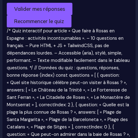
Valider mes réponses
Recommencer le quiz
/* Quiz interactif pour article « Que faire à Rosas en
Espagne : activités incontournables ». – 10 questions en
français. – Pure HTML + JS + TailwindCSS, pas de
dépendances lourdes. – Accessible (aria), stylé, simple,
performant. – Texte modifiable facilement dans le tableau
questions. */ // Données du quiz : questions, réponses,
bonne réponse (index) const questions = [ { question:
« Quel site historique célèbre peut-on visiter à Rosas ? »,
answers: [ « Le Château de la Trinité », « Le Forteresse de
Sant Ferran », « La Citadelle de Roses », « Le Monastère de
Montserrat » ], correctIndex: 2 }, { question: « Quelle est la
plage la plus connue de Rosas ? », answers: [ « Plage de
Santa Margarita », « Plage de la Barceloneta », « Plage des
Catalans », « Plage de Sitges » ], correctIndex: 0 }, {
question: « Que peut-on admirer dans la baie de Rosas ? »,