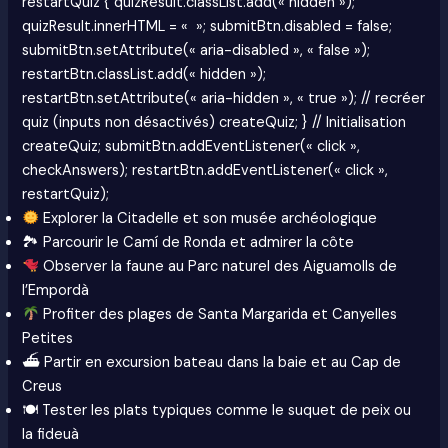
restartQuiz { quizResult.classList.add(« hidden »);
quizResult.innerHTML = « »; submitBtn.disabled = false;
submitBtn.setAttribute(« aria-disabled », « false »);
restartBtn.classList.add(« hidden »);
restartBtn.setAttribute(« aria-hidden », « true »); // recréer
quiz (inputs non désactivés) createQuiz; } // Initialisation
createQuiz; submitBtn.addEventListener(« click »,
checkAnswers); restartBtn.addEventListener(« click »,
restartQuiz);
Explorer la Citadelle et son musée archéologique
🏞 Parcourir le Camí de Ronda et admirer la côte
Observer la faune au Parc naturel des Aiguamolls de
l’Empordà
Profiter des plages de Santa Margarida et Canyelles
Petites
⛴ Partir en excursion bateau dans la baie et au Cap de
Creus
🍽 Tester les plats typiques comme le suquet de peix ou
la fideuà