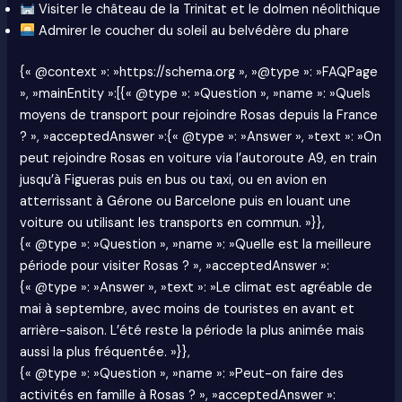
Visiter le château de la Trinitat et le dolmen néolithique
Admirer le coucher du soleil au belvédère du phare
{« @context »: »https://schema.org », »@type »: »FAQPage
», »mainEntity »:[{« @type »: »Question », »name »: »Quels
moyens de transport pour rejoindre Rosas depuis la France
? », »acceptedAnswer »:{« @type »: »Answer », »text »: »On
peut rejoindre Rosas en voiture via l’autoroute A9, en train
jusqu’à Figueras puis en bus ou taxi, ou en avion en
atterrissant à Gérone ou Barcelone puis en louant une
voiture ou utilisant les transports en commun. »}},
{« @type »: »Question », »name »: »Quelle est la meilleure
période pour visiter Rosas ? », »acceptedAnswer »:
{« @type »: »Answer », »text »: »Le climat est agréable de
mai à septembre, avec moins de touristes en avant et
arrière-saison. L’été reste la période la plus animée mais
aussi la plus fréquentée. »}},
{« @type »: »Question », »name »: »Peut-on faire des
activités en famille à Rosas ? », »acceptedAnswer »: