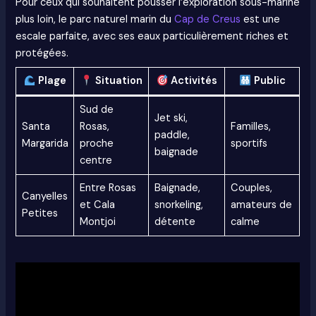
Pour ceux qui souhaitent pousser l’exploration sous-marine
plus loin, le parc naturel marin du
Cap de Creus
est une
escale parfaite, avec ses eaux particulièrement riches et
protégées.
Plage
Situation
Activités
Public
Sud de
Jet ski,
Santa
Rosas,
Familles,
paddle,
Margarida
proche
sportifs
baignade
centre
Entre Rosas
Baignade,
Couples,
Canyelles
et Cala
snorkeling,
amateurs de
Petites
Montjoi
détente
calme