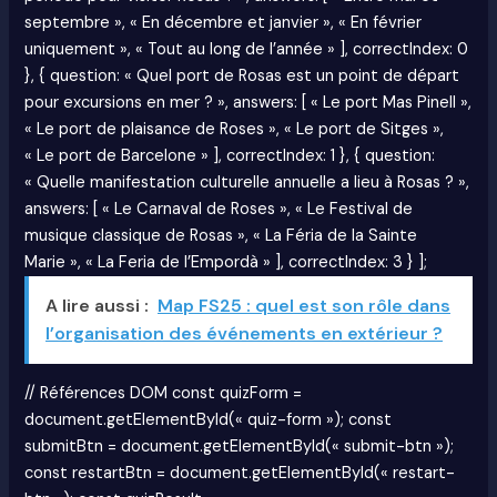
septembre », « En décembre et janvier », « En février
uniquement », « Tout au long de l’année » ], correctIndex: 0
}, { question: « Quel port de Rosas est un point de départ
pour excursions en mer ? », answers: [ « Le port Mas Pinell »,
« Le port de plaisance de Roses », « Le port de Sitges »,
« Le port de Barcelone » ], correctIndex: 1 }, { question:
« Quelle manifestation culturelle annuelle a lieu à Rosas ? »,
answers: [ « Le Carnaval de Roses », « Le Festival de
musique classique de Rosas », « La Féria de la Sainte
Marie », « La Feria de l’Empordà » ], correctIndex: 3 } ];
A lire aussi :
Map FS25 : quel est son rôle dans
l’organisation des événements en extérieur ?
// Références DOM const quizForm =
document.getElementById(« quiz-form »); const
submitBtn = document.getElementById(« submit-btn »);
const restartBtn = document.getElementById(« restart-