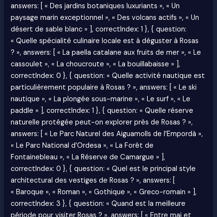
answers: [ « Des jardins botaniques luxuriants », « Un
paysage marin exceptionnel », « Des volcans actifs », « Un
désert de sable blanc » ], correctIndex: 1 }, { question:
« Quelle spécialité culinaire locale est à déguster à Rosas
? », answers: [ « La paella catalane aux fruits de mer », « Le
cassoulet », « La choucroute », « La bouillabaisse » ],
correctIndex: 0 }, { question: « Quelle activité nautique est
particulièrement populaire à Rosas ? », answers: [ « Le ski
nautique », « La plongée sous-marine », « Le surf », « Le
paddle » ], correctIndex: 1 }, { question: « Quelle réserve
naturelle protégée peut-on explorer près de Rosas ? »,
answers: [ « Le Parc Naturel des Aiguamolls de l’Empordà »,
« Le Parc National d’Ordesa », « La Forêt de
Fontainebleau », « La Réserve de Camargue » ],
correctIndex: 0 }, { question: « Quel est le principal style
architectural des vestiges de Rosas ? », answers: [
« Baroque », « Roman », « Gothique », « Greco-romain » ],
correctIndex: 3 }, { question: « Quand est la meilleure
période pour visiter Rosas ? », answers: [ « Entre mai et