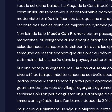
tout le sel d’une balade. La Plaça de la Constitució, 
c’est un lieu de rendez-vous incontournable dominé
moderniste teintée d’influences baroques ne manque pa
raconte des siècles d’une vie majorquine rythmée p
Non loin de là, le
Musée Can Prunera
est un passage
moderniste, où l’élégance d’une époque prospère s
sélectionnées, transporte le visiteur à travers les é
témoigne de l’essor économique de Sóller au début du X
patrimoine riche, ancrée dans le paysage culturel ma
Sur une note plus végétale, les
Jardins d’Alfabia
com
diversité botanique méditerranéenne se révèle sous 
jardins précieux sont l’endroit parfait pour apprécie
gourmandes. Les rues du village regorgent égalemen
terrasses où l’on peut déguster un jus d’orange fra
immersion agréable dans l’ambiance douce de Sóller q
Pour ceux qui planifient un séjour à Majorque, cette