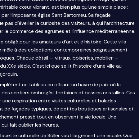
véritable cœur vibrant, est bien plus qu’une simple place :
 par l’imposante église Sant Bartomeu. Sa façade
s d’éveiller la curiosité des visiteurs, à qui l’architecture
ar le commerce des agrumes et l’influence méditerranéenne.
 obligé pour les amateurs d’art et d’histoire. Cette villa
e mêle à des collections contemporaines soigneusement
poques. Chaque détail — vitraux, boiseries, mobilier —
Xe siècle. C’est ici que se lit l’histoire d’une ville au
jorquin.
plètent ce tableau en offrant un havre de paix où la
des sentiers ombragés, fontaines et bassins cristallins. Ces
r une respiration entre visites culturelles et balades
t de façades typiques, de petites boutiques artisanales et
îchement pressé tout en observant la vie locale. Une
ui fait oublier les heures.
 facette culturelle de Sóller vaut largement une escale. Que