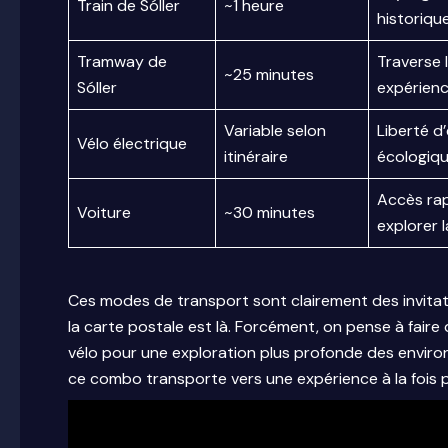
Train de Sóller
~1 heure
historiqu
Tramway de
Traverse 
~25 minutes
Sóller
expérienc
Variable selon
Liberté d
Vélo électrique
itinéraire
écologiq
Accès rap
Voiture
~30 minutes
explorer l
Ces modes de transport sont clairement des invitation
la carte postale est là. Forcément, on pense à faire 
vélo pour une exploration plus profonde des environs
ce combo transporte vers une expérience à la fois pra