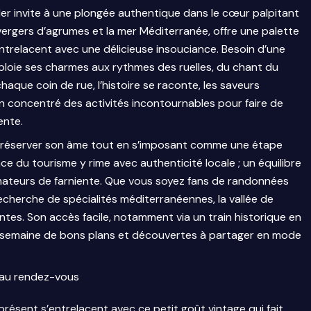
ller invite à une plongée authentique dans le cœur palpitant
s vergers d’agrumes et la mer Méditerranée, offre une palette
ntrelacent avec une délicieuse insouciance. Besoin d’une
ploie ses charmes aux rythmes des ruelles, du chant du
chaque coin de rue, l’histoire se raconte, les saveurs
un concentré des activités incontournables pour faire de
ente.
u préserver son âme tout en s’imposant comme une étape
e du tourisme y rime avec authenticité locale ; un équilibre
amateurs de farniente. Que vous soyez fans de randonnées
echerche de spécialités méditerranéennes, la vallée de
ntes. Son accès facile, notamment via un train historique en
 semaine de bons plans et découvertes à partager en mode
t au rendez-vous
présent s’entrelacent avec ce petit goût vintage qui fait