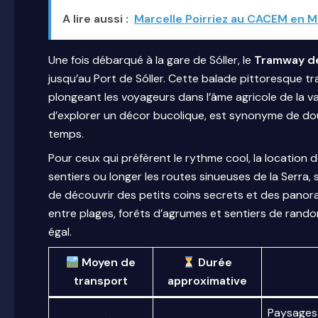
A lire aussi :
Marcelle Poirriez au CACEM en Ma
Une fois débarqué à la gare de Sóller, le
Tramway de
jusqu’au Port de Sóller. Cette balade pittoresque tr
plongeant les voyageurs dans l’âme agricole de la val
d’explorer un décor bucolique, est synonyme de dou
temps.
Pour ceux qui préfèrent le rythme cool, la location d
sentiers ou longer les routes sinueuses de la Serra, 
de découvrir des petits coins secrets et des panoram
entre plages, forêts d’agrumes et sentiers de randonn
égal.
Moyen de
Durée
transport
approximative
Paysages 