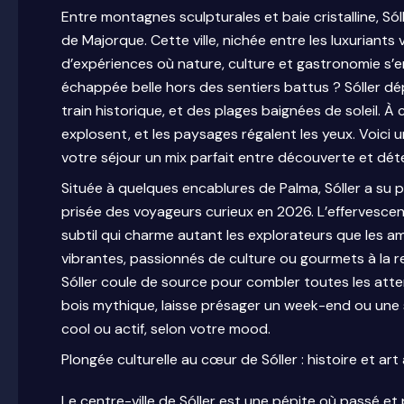
Entre montagnes sculpturales et baie cristalline, Só
de Majorque. Cette ville, nichée entre les luxuriant
d’expériences où nature, culture et gastronomie s’e
échappée belle hors des sentiers battus ? Sóller dé
train historique, et des plages baignées de soleil. À 
explosent, et les paysages régalent les yeux. Voici 
votre séjour un mix parfait entre découverte et dét
Située à quelques encablures de Palma, Sóller a s
prisée des voyageurs curieux en 2026. L’effervescenc
subtil qui charme autant les explorateurs que les 
vibrantes, passionnés de culture ou gourmets à la r
Sóller coule de source pour combler toutes les atte
bois mythique, laisse présager un week-end ou une
cool ou actif, selon votre mood.
Plongée culturelle au cœur de Sóller : histoire et ar
Le centre-ville de Sóller est une pépite où passé et 