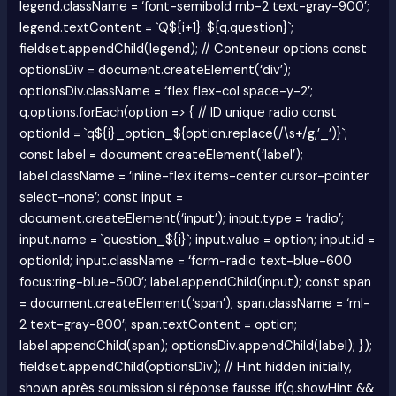
legend.className = ‘font-semibold mb-2 text-gray-900’;
legend.textContent = `Q${i+1}. ${q.question}`;
fieldset.appendChild(legend); // Conteneur options const
optionsDiv = document.createElement(‘div’);
optionsDiv.className = ‘flex flex-col space-y-2′;
q.options.forEach(option => { // ID unique radio const
optionId = `q${i}_option_${option.replace(/\s+/g,’_’)}`;
const label = document.createElement(‘label’);
label.className = ‘inline-flex items-center cursor-pointer
select-none’; const input =
document.createElement(‘input’); input.type = ‘radio’;
input.name = `question_${i}`; input.value = option; input.id =
optionId; input.className = ‘form-radio text-blue-600
focus:ring-blue-500’; label.appendChild(input); const span
= document.createElement(‘span’); span.className = ‘ml-
2 text-gray-800’; span.textContent = option;
label.appendChild(span); optionsDiv.appendChild(label); });
fieldset.appendChild(optionsDiv); // Hint hidden initially,
shown après soumission si réponse fausse if(q.showHint &&