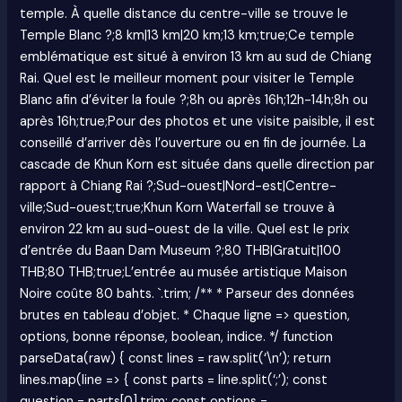
temple. À quelle distance du centre-ville se trouve le
Temple Blanc ?;8 km|13 km|20 km;13 km;true;Ce temple
emblématique est situé à environ 13 km au sud de Chiang
Rai. Quel est le meilleur moment pour visiter le Temple
Blanc afin d’éviter la foule ?;8h ou après 16h;12h-14h;8h ou
après 16h;true;Pour des photos et une visite paisible, il est
conseillé d’arriver dès l’ouverture ou en fin de journée. La
cascade de Khun Korn est située dans quelle direction par
rapport à Chiang Rai ?;Sud-ouest|Nord-est|Centre-
ville;Sud-ouest;true;Khun Korn Waterfall se trouve à
environ 22 km au sud-ouest de la ville. Quel est le prix
d’entrée du Baan Dam Museum ?;80 THB|Gratuit|100
THB;80 THB;true;L’entrée au musée artistique Maison
Noire coûte 80 bahts. `.trim; /** * Parseur des données
brutes en tableau d’objet. * Chaque ligne => question,
options, bonne réponse, boolean, indice. */ function
parseData(raw) { const lines = raw.split(‘\n’); return
lines.map(line => { const parts = line.split(‘;’); const
question = parts[0].trim; const options =