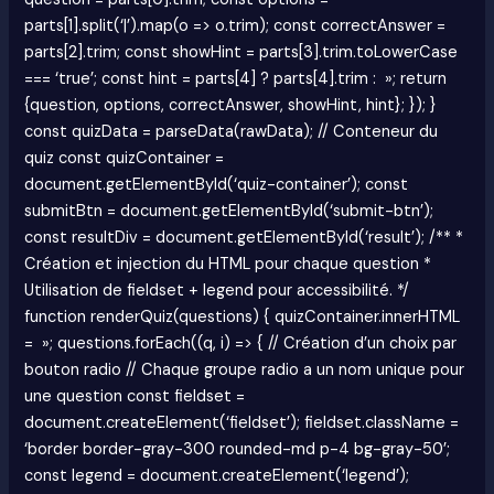
parts[1].split(‘|’).map(o => o.trim); const correctAnswer =
parts[2].trim; const showHint = parts[3].trim.toLowerCase
=== ‘true’; const hint = parts[4] ? parts[4].trim : »; return
{question, options, correctAnswer, showHint, hint}; }); }
const quizData = parseData(rawData); // Conteneur du
quiz const quizContainer =
document.getElementById(‘quiz-container’); const
submitBtn = document.getElementById(‘submit-btn’);
const resultDiv = document.getElementById(‘result’); /** *
Création et injection du HTML pour chaque question *
Utilisation de fieldset + legend pour accessibilité. */
function renderQuiz(questions) { quizContainer.innerHTML
= »; questions.forEach((q, i) => { // Création d’un choix par
bouton radio // Chaque groupe radio a un nom unique pour
une question const fieldset =
document.createElement(‘fieldset’); fieldset.className =
‘border border-gray-300 rounded-md p-4 bg-gray-50’;
const legend = document.createElement(‘legend’);