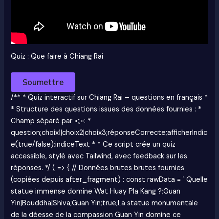
Quiz : Que faire à Chiang Rai
Soumettre
/** * Quiz interactif sur Chiang Rai – questions en français *
* Structure des questions issues des données fournies : *
Champ séparé par «;;»: *
question;choix1|choix2|choix3;réponseCorrecte;afficherIndic
e(true/false);indiceText * * Ce script crée un quiz
accessible, stylé avec Tailwind, avec feedback sur les
réponses. */ ( => { // Données brutes brutes fournies
(copiées depuis after_fragment) : const rawData = ` Quelle
statue immense domine Wat Huay Pla Kang ?;Guan
Yin|Bouddha|Shiva;Guan Yin;true;La statue monumentale
de la déesse de la compassion Guan Yin domine ce