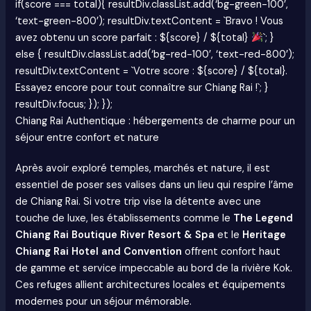
if(score === total){ resultDiv.classList.add(‘bg-green-100’,
‘text-green-800’); resultDiv.textContent = `Bravo ! Vous
avez obtenu un score parfait : ${score} / ${total}
`; }
else { resultDiv.classList.add(‘bg-red-100’, ‘text-red-800’);
resultDiv.textContent = `Votre score : ${score} / ${total}.
Essayez encore pour tout connaître sur Chiang Rai !`; }
resultDiv.focus; }); });
Chiang Rai Authentique : hébergements de charme pour un
séjour entre confort et nature
Après avoir exploré temples, marchés et nature, il est
essentiel de poser ses valises dans un lieu qui respire l’âme
de Chiang Rai. Si votre trip vise la détente avec une
touche de luxe, les établissements comme le
The Legend
Chiang Rai Boutique River Resort & Spa
et le
Heritage
Chiang Rai Hotel and Convention
offrent confort haut
de gamme et service impeccable au bord de la rivière Kok.
Ces refuges allient architectures locales et équipements
modernes pour un séjour mémorable.