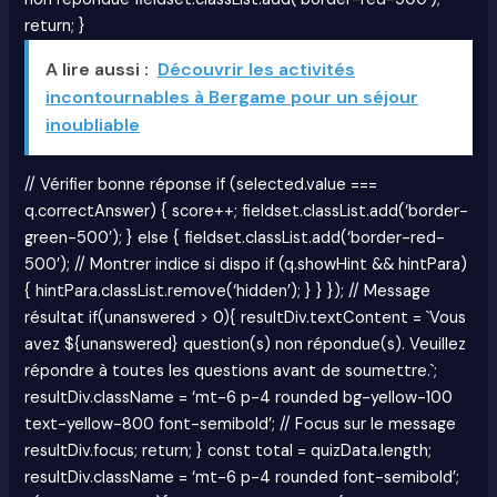
return; }
A lire aussi :
Découvrir les activités
incontournables à Bergame pour un séjour
inoubliable
// Vérifier bonne réponse if (selected.value ===
q.correctAnswer) { score++; fieldset.classList.add(‘border-
green-500’); } else { fieldset.classList.add(‘border-red-
500’); // Montrer indice si dispo if (q.showHint && hintPara)
{ hintPara.classList.remove(‘hidden’); } } }); // Message
résultat if(unanswered > 0){ resultDiv.textContent = `Vous
avez ${unanswered} question(s) non répondue(s). Veuillez
répondre à toutes les questions avant de soumettre.`;
resultDiv.className = ‘mt-6 p-4 rounded bg-yellow-100
text-yellow-800 font-semibold’; // Focus sur le message
resultDiv.focus; return; } const total = quizData.length;
resultDiv.className = ‘mt-6 p-4 rounded font-semibold’;