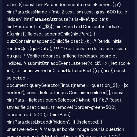
q.hint){ const hintPara = document.createElement(‘p’);
hintPara.className = ‘mt-2 text-sm text-gray-600 italic
hidden’; hintPara.setAttribute(‘aria-live’, ‘polite’);
hintPara.id = `hint_${i}`; hintPara.textContent = `Indice :
${q.hint}`; fieldset.appendChild(hintPara); }
quizContainer.appendChild(fieldset); }); } // Rendu initial
renderQuiz(quizData); /** * Gestionnaire de la soumission
du quiz. * Vérifie réponses, affiche feedback, score et
indices. */ submitBtn.addEventListener(‘click’, => { let score
= 0; let unanswered = 0; quizData.forEach((q, i) => { const
selected =
document.querySelector(`input[name= »question_${i} »]:c
hecked`); const fieldset = quizContainer.children[i]; const
hintPara = fieldset.querySelector(`#hint_${i}`); // Reset
styles fieldset.classList.remove(‘border-green-500’,
‘border-red-500’); if(hintPara)
hintPara.classList.add(‘hidden’); if (!selected) {
unanswered++; // Marquer border rouge pour la question
non répondue fieldset.classList.add(‘border-red-500’);