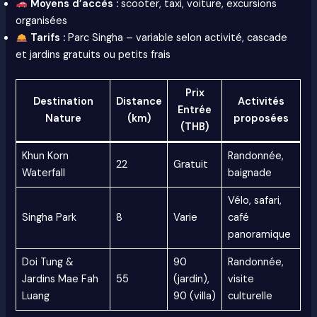
Moyens d’accès :
scooter, taxi, voiture, excursions
organisées
Tarifs :
Parc Singha – variable selon activité, cascade
et jardins gratuits ou petits frais
Prix
Destination
Distance
Activités
Entrée
Nature
(km)
proposées
(THB)
Khun Korn
Randonnée,
22
Gratuit
Waterfall
baignade
Vélo, safari,
Singha Park
8
Varie
café
panoramique
Doi Tung &
90
Randonnée,
Jardins Mae Fah
55
(jardin),
visite
Luang
90 (villa)
culturelle