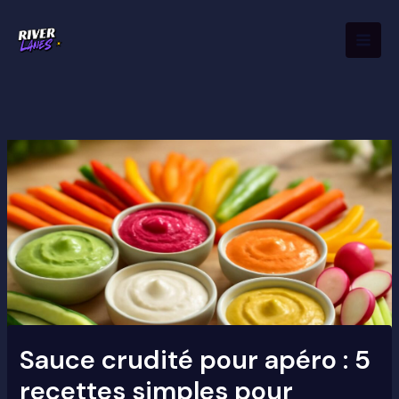
Aller
Mai
au
Men
contenu
Sauce crudité pour apéro : 5
recettes simples pour