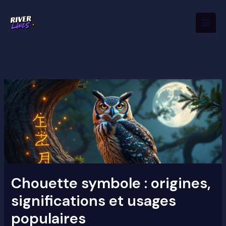
Aller
Mai
au
Men
contenu
Chouette symbole : origines,
significations et usages
populaires