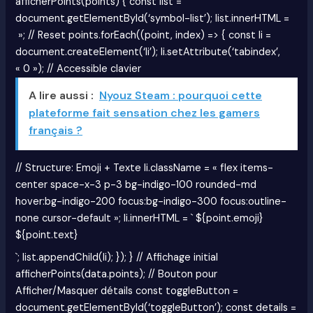
afficherPoints(points) { const list =
document.getElementById(‘symbol-list’); list.innerHTML =
»; // Reset points.forEach((point, index) => { const li =
document.createElement(‘li’); li.setAttribute(‘tabindex’,
« 0 »); // Accessible clavier
A lire aussi :
Nyouz Steam : pourquoi cette
plateforme fait sensation chez les gamers
français ?
// Structure: Emoji + Texte li.className = « flex items-
center space-x-3 p-3 bg-indigo-100 rounded-md
hover:bg-indigo-200 focus:bg-indigo-300 focus:outline-
none cursor-default »; li.innerHTML = `
${point.emoji}
${point.text}
`; list.appendChild(li); }); } // Affichage initial
afficherPoints(data.points); // Bouton pour
Afficher/Masquer détails const toggleButton =
document.getElementById(‘toggleButton’); const details =