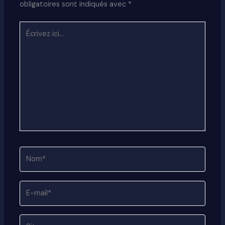
obligatoires sont indiqués avec
*
Écrivez
ici…
Nom*
E-
mail*
Site