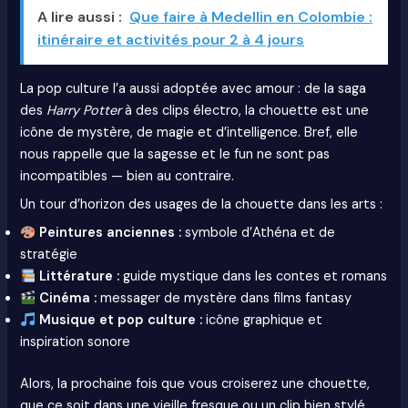
A lire aussi :
Que faire à Medellin en Colombie :
itinéraire et activités pour 2 à 4 jours
La pop culture l’a aussi adoptée avec amour : de la saga
des
Harry Potter
à des clips électro, la chouette est une
icône de mystère, de magie et d’intelligence. Bref, elle
nous rappelle que la sagesse et le fun ne sont pas
incompatibles — bien au contraire.
Un tour d’horizon des usages de la chouette dans les arts :
Peintures anciennes :
symbole d’Athéna et de
stratégie
Littérature :
guide mystique dans les contes et romans
Cinéma :
messager de mystère dans films fantasy
Musique et pop culture :
icône graphique et
inspiration sonore
Alors, la prochaine fois que vous croiserez une chouette,
que ce soit dans une vieille fresque ou un clip bien stylé,