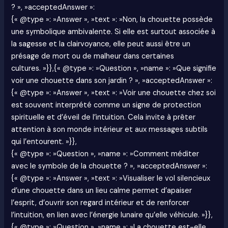
? », »acceptedAnswer »:
{« @type »: »Answer », »text »: »Non, la chouette possède
une symbolique ambivalente. Si elle est surtout associée à
la sagesse et la clairvoyance, elle peut aussi être un
présage de mort ou de malheur dans certaines
cultures. »}},{« @type »: »Question », »name »: »Que signifie
voir une chouette dans son jardin ? », »acceptedAnswer »:
{« @type »: »Answer », »text »: »Voir une chouette chez soi
est souvent interprété comme un signe de protection
spirituelle et d’éveil de l’intuition. Cela invite à prêter
attention à son monde intérieur et aux messages subtils
qui l’entourent. »}},
{« @type »: »Question », »name »: »Comment méditer
avec le symbole de la chouette ? », »acceptedAnswer »:
{« @type »: »Answer », »text »: »Visualiser le vol silencieux
d’une chouette dans un lieu calme permet d’apaiser
l’esprit, d’ouvrir son regard intérieur et de renforcer
l’intuition, en lien avec l’énergie lunaire qu’elle véhicule. »}},
{« @type »: »Question », »name »: »La chouette est-elle