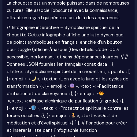
La chouette est un symbole puissant dans de nombreuses
cultures. Elle associe l’obscurité avec la connaissance,
offrant un regard qui pénètre au-delà des apparences.
/* Infographie interactive – Symbolisme spirituel de la
chouette Cette infographie affiche une liste dynamique
de points symboliques en français, enrichie d’un bouton
pour toggle (afficher/masquer) les détails. Code 100%
accessible, performant, et sans dépendances lourdes. */ //
Données JSON fournies (en français) const data = {
« title »: »Symbolisme spirituel de la chouette », « points »:[
{« emoji »: »
», »text »: »Lien avec la lune et les cycles de
transformation »}, {« emoji »: »
», »text »: »Facilitatrice
d’intuition et de clairvoyance »}, {« emoji »: »
», »text »: »Phase alchimique de purification (nigredo) »},
{« emoji »: »
», »text »: »Protectrice spirituelle contre les
forces occultes »}, {« emoji »: »
», »text »: »Outil de
méditation et d’éveil spirituel »} ] }; // Fonction pour créer
et insérer la liste dans l’infographie function