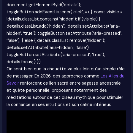
document.getElementById(‘details’);
toggleButton.addEventListener(‘click’, => { const visible =
!details.classList.contains(‘hidden’); if (visible) {
details.classList.add(‘hidden’); details.setAttribute(‘aria-
hidden’, ‘true’); toggleButton.setAttribute(‘aria-pressed’,
‘false’); } else { details.classList.remove(‘hidden’);
details.setAttribute(‘aria-hidden’, ‘false’);
toggleButton.setAttribute(‘aria-pressed’, ‘true’);
details.focus; } });
On sent bien que la chouette va plus loin qu’un simple rôle
de messager. En 2026, des approches comme
Les Ailes du
Savoir
renforcent ce lien sacré entre sagesse ancestrale
et quête personnelle, proposant notamment des
méditations autour de cet oiseau mythique pour stimuler
la confiance en ses intuitions et son calme intérieur.