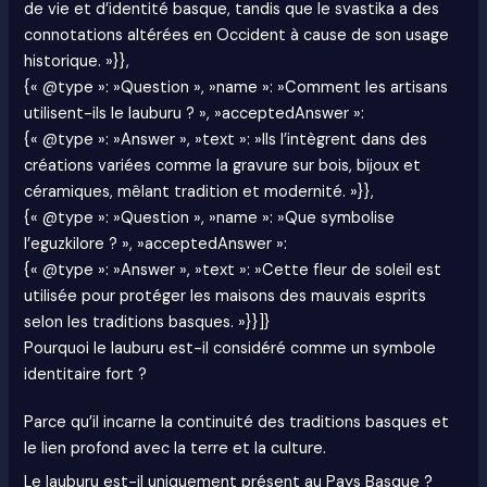
de vie et d’identité basque, tandis que le svastika a des
connotations altérées en Occident à cause de son usage
historique. »}},
{« @type »: »Question », »name »: »Comment les artisans
utilisent-ils le lauburu ? », »acceptedAnswer »:
{« @type »: »Answer », »text »: »Ils l’intègrent dans des
créations variées comme la gravure sur bois, bijoux et
céramiques, mêlant tradition et modernité. »}},
{« @type »: »Question », »name »: »Que symbolise
l’eguzkilore ? », »acceptedAnswer »:
{« @type »: »Answer », »text »: »Cette fleur de soleil est
utilisée pour protéger les maisons des mauvais esprits
selon les traditions basques. »}}]}
Pourquoi le lauburu est-il considéré comme un symbole
identitaire fort ?
Parce qu’il incarne la continuité des traditions basques et
le lien profond avec la terre et la culture.
Le lauburu est-il uniquement présent au Pays Basque ?