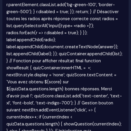
r.parentElement.classList.add(‘bg-green-100’, ‘border-
green-500’); } r.disabled = true; }); return; } // Désactiver
toutes les radios après réponse correcte const radios =
list.querySelectorAll(‘input[type= »radio »]’);
radios.forEach(r => r.disabled = true); } });
label.appendChild(radio);
label.appendChild(document.createTextNode(answer));
list.appendChild(label); }); quizContainer.appendChild(list);
} // Fonction pour afficher résultat final function
showResult { quizContainer.innerHTML = »;
nextBtn.style.display = ‘none’; quizScore.textContent =
`Vous avez obtenu ${score} sur
${quizData.questions.length} bonnes réponses. Merci
d’avoir joué !`; quizScore.classList.add(‘text-center’, ‘text-
xl’, ‘font-bold’, ‘text-indigo-700’); } // Gestion bouton
suivant nextBtn.addEventListener(‘click’, => {
currentIndex++; if (currentIndex <
quizData.questions.length) { showQuestion(currentIndex);