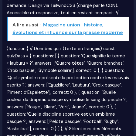
demande. Design via TailwindCSS (chargé par le CDN).
Accessible et responsive, tout en restant compact. */
A lire aussi :
Magazine union : histoire,
évolutions et influence sur la presse moderne
(function { // Données quiz (texte en français) const
quizData = { questions: [ { question: ‘Que signifie le terme
« lauburu » ?’, answers: [‘Quatre têtes’, ‘Quatre branches’,
‘Croix basque’, ‘Symbole solaire’], correct: 0 }, { question:
‘Quel symbole représente la protection contre les mauvais
esprits ?’, answers: [‘Eguzkilore’, ‘Lauburu’, ‘Croix basque’,
‘Piment d’Espelette’], correct: 0 }, { question: ‘Quelle
couleur du drapeau basque symbolise le sang du peuple ?’,
answers: [‘Rouge’, ‘Blanc’, ‘Vert’, ‘Jaune’], correct: 0 }, {
question: ‘Quelle discipline sportive est un emblème
basque ?’, answers: [‘Pelote basque’, ‘Football’, ‘Rugby’,
‘Basketball’], correct: 0 } ] }; // Sélecteurs des éléments