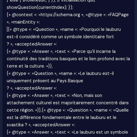
} else { showResult; } }); // Initialisation quiz
showQuestion(currentIndex); });
{« @context »: »https://schema.org », »@type »: »FAQPage
», »mainEntity »:
[{« @type »: »Question », »name »: »Pourquoi le lauburu
est-il considéré comme un symbole identitaire fort
? », »acceptedAnswer »:
{« @type »: »Answer », »text »: »Parce qu’il incarne la
continuité des traditions basques et le lien profond avec la
terre et la culture. »}},
{« @type »: »Question », »name »: »Le lauburu est-il
uniquement présent au Pays Basque
? », »acceptedAnswer »:
{« @type »: »Answer », »text »: »Non, mais son
attachement culturel est majoritairement concentré dans
cette région. »}},{« @type »: »Question », »name »: »Quelle
est la différence fondamentale entre le lauburu et le
svastika ? », »acceptedAnswer »:
{« @type »: »Answer », »text »: »Le lauburu est un symbole