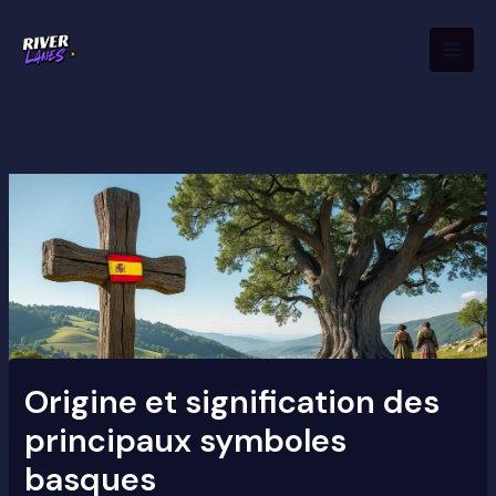
Aller
Mai
au
Men
contenu
Origine et signification des
principaux symboles
basques