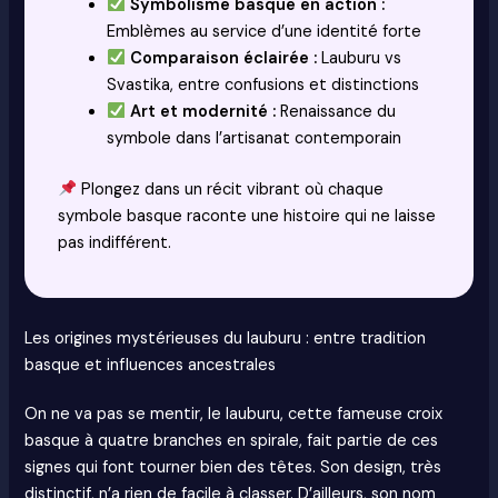
Symbolisme basque en action :
Emblèmes au service d’une identité forte
Comparaison éclairée :
Lauburu vs
Svastika, entre confusions et distinctions
Art et modernité :
Renaissance du
symbole dans l’artisanat contemporain
Plongez dans un récit vibrant où chaque
symbole basque raconte une histoire qui ne laisse
pas indifférent.
Les origines mystérieuses du lauburu : entre tradition
basque et influences ancestrales
On ne va pas se mentir, le lauburu, cette fameuse croix
basque à quatre branches en spirale, fait partie de ces
signes qui font tourner bien des têtes. Son design, très
distinctif, n’a rien de facile à classer. D’ailleurs, son nom