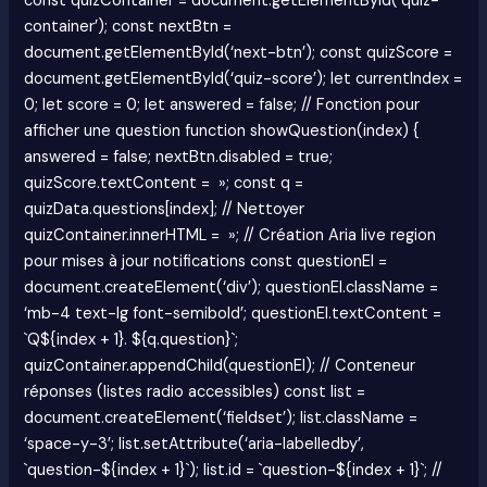
const quizContainer = document.getElementById(‘quiz-
container’); const nextBtn =
document.getElementById(‘next-btn’); const quizScore =
document.getElementById(‘quiz-score’); let currentIndex =
0; let score = 0; let answered = false; // Fonction pour
afficher une question function showQuestion(index) {
answered = false; nextBtn.disabled = true;
quizScore.textContent = »; const q =
quizData.questions[index]; // Nettoyer
quizContainer.innerHTML = »; // Création Aria live region
pour mises à jour notifications const questionEl =
document.createElement(‘div’); questionEl.className =
‘mb-4 text-lg font-semibold’; questionEl.textContent =
`Q${index + 1}. ${q.question}`;
quizContainer.appendChild(questionEl); // Conteneur
réponses (listes radio accessibles) const list =
document.createElement(‘fieldset’); list.className =
‘space-y-3’; list.setAttribute(‘aria-labelledby’,
`question-${index + 1}`); list.id = `question-${index + 1}`; //