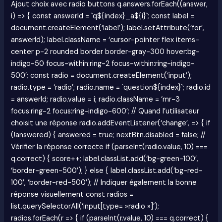
Ajout choix avec radio buttons q.answers.forEach((answer,
i) => { const answerId = `q${index}_a${i}`; const label =
document.createElement(‘label’); label.setAttribute(‘for’,
answerId); label.className = ‘cursor-pointer flex items-
center p-2 rounded border border-gray-300 hover:bg-
indigo-50 focus-within:ring-2 focus-within:ring-indigo-
500’; const radio = document.createElement(‘input’);
radio.type = ‘radio’; radio.name = `question${index}`; radio.id
= answerId; radio.value = i; radio.className = ‘mr-3
focus:ring-2 focus:ring-indigo-600’; // Quand l’utilisateur
choisit une réponse radio.addEventListener(‘change’, => { if
(!answered) { answered = true; nextBtn.disabled = false; //
Vérifier la réponse correcte if (parseInt(radio.value, 10) ===
q.correct) { score++; label.classList.add(‘bg-green-100’,
‘border-green-500’); } else { label.classList.add(‘bg-red-
100’, ‘border-red-500’); // Indiquer également la bonne
réponse visuellement const radios =
list.querySelectorAll(‘input[type= »radio »]’);
radios.forEach(r => { if (parseInt(r.value, 10) === q.correct) {