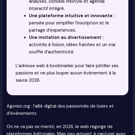
analyses, conseils lifestyle et agenda
interactif intégré.
Une plateforme intuitive et innovante :
pensée pour simplifier l’inscription et le
partage d’experiences.
Une invitation au divertissement :
activités à foison, idées fraîches et un vrai
souffle d’authenticité.
L’adresse web à bookmarker pour faire pétiller ses
passions et ne plus louper aucun événement à la
sauce 2026.
Agonist.org : l’allié digital des passionnés de loisirs et
d’événements
On ne va pas se mentir, en 2026, le web regorge de
plateformes éditoriales. Mais peu arrivent à capturer avec