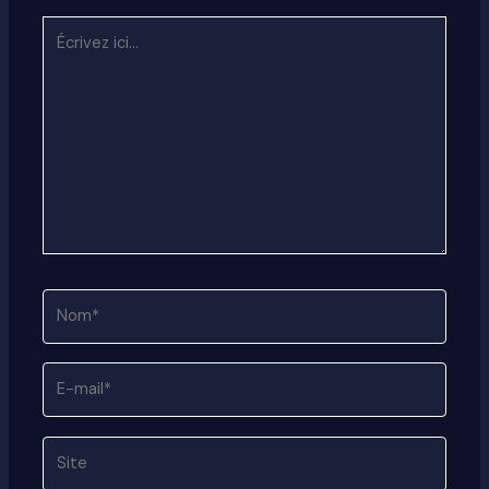
Écrivez
ici…
Nom*
E-
mail*
Site