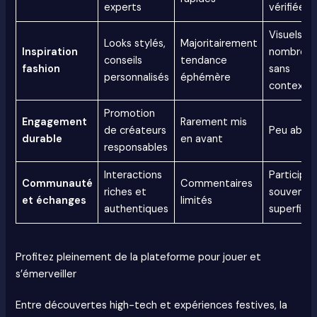
experts
vérifiées
Visuels
Looks stylés,
Majoritairement
Inspiration
nombreux
conseils
tendance
fashion
sans
personnalisés
éphémère
contexte
Promotion
Engagement
Rarement mis
de créateurs
Peu abor
durable
en avant
responsables
Interactions
Participat
Communauté
Commentaires
riches et
souvent
et échanges
limités
authentiques
superficie
Profitez pleinement de la plateforme pour jouer et
s’émerveiller
Entre découvertes high-tech et expériences festives, la