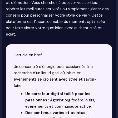
et d’émotion. Vous cherchez à booster vos sorties,
repérer les meilleures activités ou simplement glaner des
conseils pour personnaliser votre style de vie ? Cette
plateforme est l’incontournable du moment, optimisée
pour faire vibrer votre quotidien avec authenticité et
éclat.
L’article en bref
Un concentré d’énergie pour passionnés à la
recherche d’un lieu digital où loisirs et
événements se croisent avec style et savoir-
faire.
Un carrefour digital taillé pour les
passionnés :
Agonist.org fédère loisirs,
événements et communauté active.
Des contenus variés et pointus :