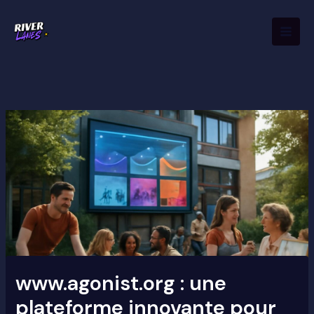
Aller
Mai
au
Men
contenu
www.agonist.org : une
plateforme innovante pour