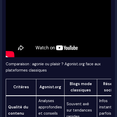
Comparaison : agonie ou plaisir ? Agonist.org face aux
plateformes classiques
Blogs mode
Réseau
Critères
Agonist.org
classiques
sociau
Analyses
Infos
Souvent axé
Qualité du
approfondies
instantan
sur tendances
contenu
et conseils
parfois no
rapides