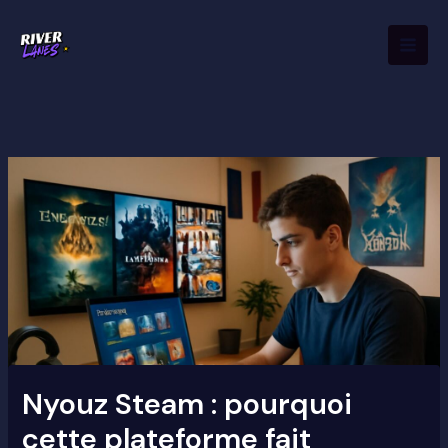
Aller
Mai
au
Men
contenu
Nyouz Steam : pourquoi
cette plateforme fait