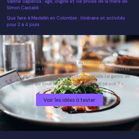
Valérie Sapienza : âge, origine et vie privée de la mère de
Simon Castaldi
Que faire à Medellin en Colombie : itinéraire et activités
pour 2 à 4 jours
Prêt à faire passer vos loisirs au niveau supérieur ?
Découvrez nos bons plans, nos idées sorties, nos pépites
apéro et nos coups de cœur événementiels. Le genre de
contenu qui vous fait dire : « On fait quoi ce soir ? »
Voir les idées à tester