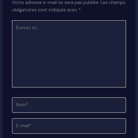
Votre adresse e-mail ne sera pas publiée.
Les champs
obligatoires sont indiqués avec
*
Écrivez
ici…
Nom*
E-
mail*