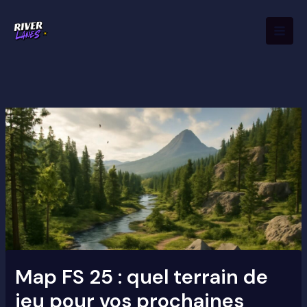
Aller
Mai
au
Men
contenu
Map FS 25 : quel terrain de
jeu pour vos prochaines