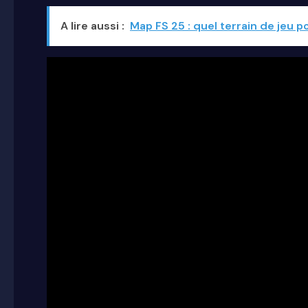
A lire aussi :
Map FS 25 : quel terrain de jeu p