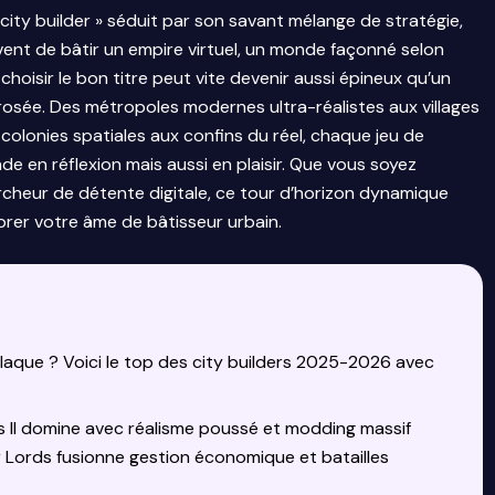
« city builder » séduit par son savant mélange de stratégie,
êvent de bâtir un empire virtuel, un monde façonné selon
 choisir le bon titre peut vite devenir aussi épineux qu’un
rosée. Des métropoles modernes ultra-réalistes aux villages
colonies spatiales aux confins du réel, chaque jeu de
 en réflexion mais aussi en plaisir. Que vous soyez
rcheur de détente digitale, ce tour d’horizon dynamique
vibrer votre âme de bâtisseur urbain.
 claque ? Voici le top des city builders 2025-2026 avec
es II domine avec réalisme poussé et modding massif
Lords fusionne gestion économique et batailles