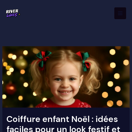
Aller
Mai
au
Men
contenu
Coiffure enfant Noël : idées
faciles pour un look festif et