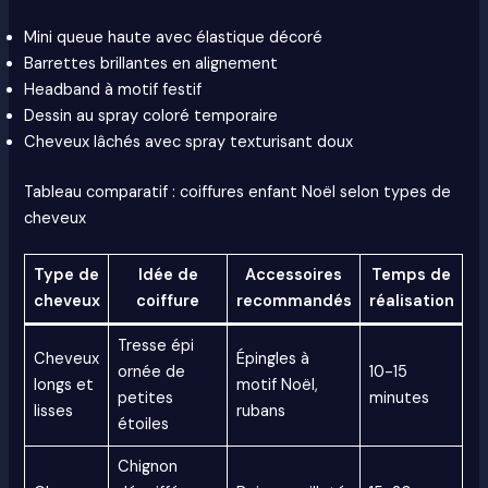
Mini queue haute avec élastique décoré
Barrettes brillantes en alignement
Headband à motif festif
Dessin au spray coloré temporaire
Cheveux lâchés avec spray texturisant doux
Tableau comparatif : coiffures enfant Noël selon types de
cheveux
Type de
Idée de
Accessoires
Temps de
cheveux
coiffure
recommandés
réalisation
Tresse épi
Cheveux
Épingles à
ornée de
10-15
longs et
motif Noël,
petites
minutes
lisses
rubans
étoiles
Chignon