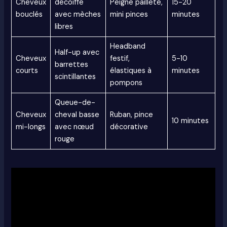
Cheveux
décoiffé
Peigne pailleté,
15-20
bouclés
avec mèches
mini pinces
minutes
libres
Headband
Half-up avec
Cheveux
festif,
5-10
barrettes
courts
élastiques à
minutes
scintillantes
pompons
Queue-de-
Cheveux
cheval basse
Ruban, pince
10 minutes
mi-longs
avec nœud
décorative
rouge