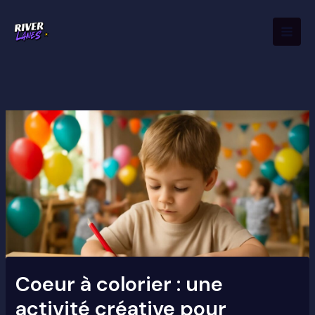
Aller
Mai
au
Men
contenu
Coeur à colorier : une
activité créative pour