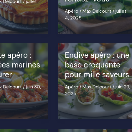
x Delcourt
/
juillet
Apéro
/
Max Delcourt
/
juillet
4, 2025
e apéro :
Endive apéro : une
es marines
base croquante
urer
pour mille saveurs
x Delcourt
/
juin 30,
Apéro
/
Max Delcourt
/
juin 29,
2025