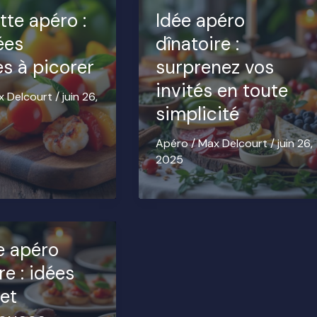
tte apéro :
Idée apéro
ées
dînatoire :
es à picorer
surprenez vos
invités en toute
x Delcourt
/
juin 26,
simplicité
Apéro
/
Max Delcourt
/
juin 26,
2025
e apéro
re : idées
 et