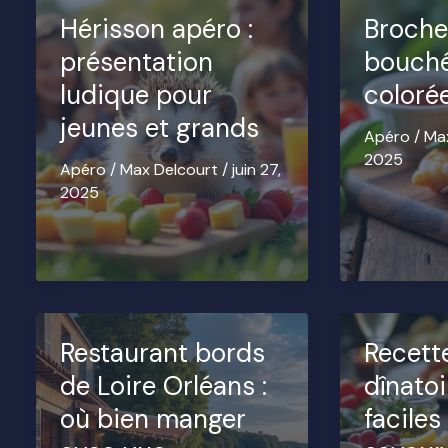
Hérisson apéro :
Broche
présentation
bouch
ludique pour
coloré
jeunes et grands
Apéro
/
Ma
2025
Apéro
/
Max Delcourt
/
juin 27,
2025
Restaurant bords
Recett
de Loire Orléans :
dînatoi
où bien manger
faciles