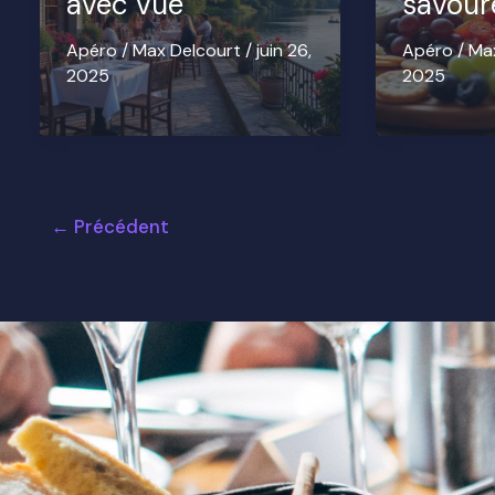
avec vue
savour
Apéro
/
Max Delcourt
/
juin 26,
Apéro
/
Ma
2025
2025
←
Précédent