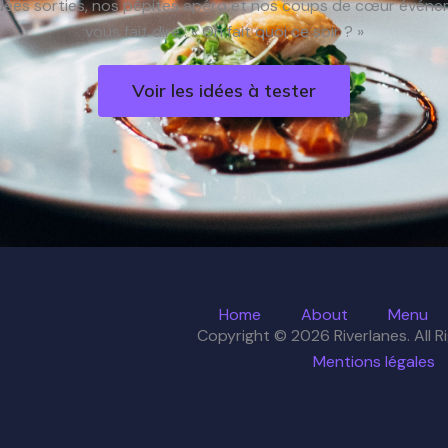
dées sorties, nos pépites apéro et nos coups de cœur événem
vous fait dire : « On fait quoi ce soir ? »
Voir les idées à tester
Home
About
Menu
Copyright © 2026 Riverlanes. All R
Mentions légales