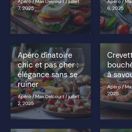
Apéro
/
Max Delcourt
/
juillet
Apéro
/
Ma
7, 2025
6, 2025
Apéro dînatoire
Crevett
chic et pas cher :
bouché
élégance sans se
à savo
ruiner
Apéro
/
Ma
2025
Apéro
/
Max Delcourt
/
juillet
2, 2025