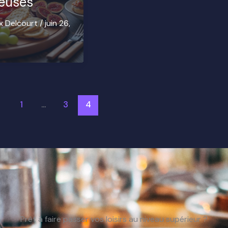
euses
x Delcourt
/
juin 26,
1
…
3
4
Prêt à faire passer vos loisirs au niveau supérieur ?