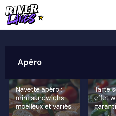
Aller
au
contenu
Apéro
Navette apéro :
Tarte s
mini sandwichs
effet 
moelleux et variés
garanti