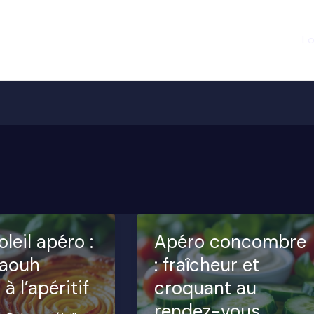
Lo
oleil apéro :
Apéro concombre
waouh
: fraîcheur et
 à l’apéritif
croquant au
rendez-vous