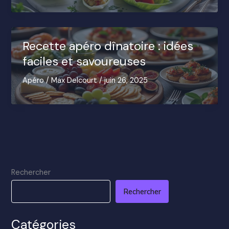
Recette apéro dînatoire : idées
faciles et savoureuses
Apéro
/
Max Delcourt
/
juin 26, 2025
Rechercher
Rechercher
Catégories