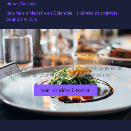
Simon Castaldi
Que faire à Medellin en Colombie : itinéraire et activités
pour 2 à 4 jours
Prêt à faire passer vos loisirs au niveau supérieur ?
Découvrez nos bons plans, nos idées sorties, nos pépites
apéro et nos coups de cœur événementiels. Le genre de
contenu qui vous fait dire : « On fait quoi ce soir ? »
Voir les idées à tester