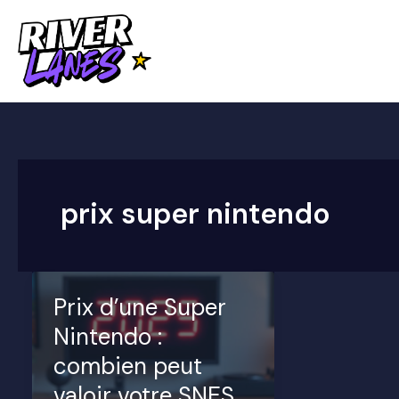
Aller
au
contenu
prix super nintendo
Prix d’une Super
Nintendo :
combien peut
valoir votre SNES