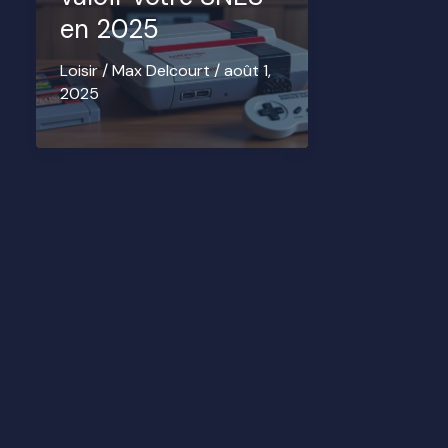
en 2025
Loisir
/
Max Delcourt
/
août 1,
2025