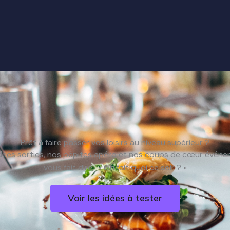
Prêt à faire passer vos loisirs au niveau supérieur ?
dées sorties, nos pépites apéro et nos coups de cœur événem
vous fait dire : « On fait quoi ce soir ? »
Voir les idées à tester