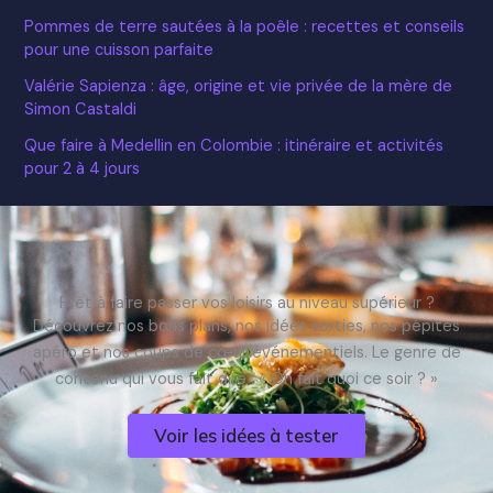
Pommes de terre sautées à la poêle : recettes et conseils
pour une cuisson parfaite
Valérie Sapienza : âge, origine et vie privée de la mère de
Simon Castaldi
Que faire à Medellin en Colombie : itinéraire et activités
pour 2 à 4 jours
Prêt à faire passer vos loisirs au niveau supérieur ?
Découvrez nos bons plans, nos idées sorties, nos pépites
apéro et nos coups de cœur événementiels. Le genre de
contenu qui vous fait dire : « On fait quoi ce soir ? »
Voir les idées à tester