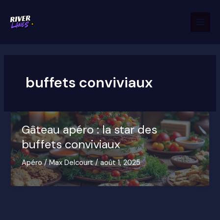
Aller
Mai
au
Men
contenu
buffets conviviaux
Gâteau apéro : la star des
buffets conviviaux
Apéro
/
Max Delcourt
/
août 1, 2025