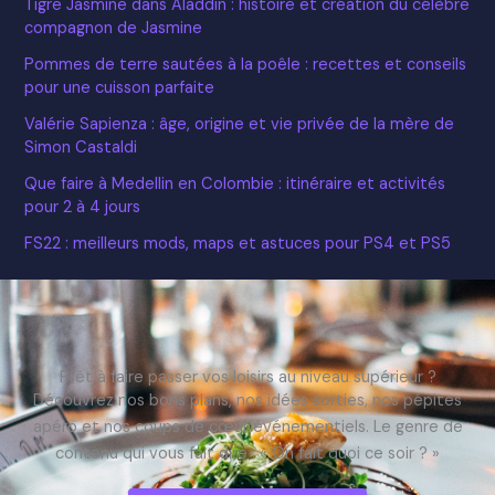
Tigre Jasmine dans Aladdin : histoire et création du célèbre
compagnon de Jasmine
Pommes de terre sautées à la poêle : recettes et conseils
pour une cuisson parfaite
Valérie Sapienza : âge, origine et vie privée de la mère de
Simon Castaldi
Que faire à Medellin en Colombie : itinéraire et activités
pour 2 à 4 jours
FS22 : meilleurs mods, maps et astuces pour PS4 et PS5
Prêt à faire passer vos loisirs au niveau supérieur ?
Découvrez nos bons plans, nos idées sorties, nos pépites
apéro et nos coups de cœur événementiels. Le genre de
contenu qui vous fait dire : « On fait quoi ce soir ? »