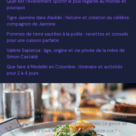
Quel est l’événement sportif le plus regardé au monde et
pourquoi
Tigre Jasmine dans Aladdin : histoire et création du célèbre
compagnon de Jasmine
Pommes de terre sautées à la poêle : recettes et conseils
pour une cuisson parfaite
Valérie Sapienza : âge, origine et vie privée de la mère de
Simon Castaldi
Que faire à Medellin en Colombie : itinéraire et activités
pour 2 à 4 jours
Prêt à faire passer vos loisirs au niveau supérieur ?
Découvrez nos bons plans, nos idées sorties, nos pépites
apéro et nos coups de cœur événementiels. Le genre de
contenu qui vous fait dire : « On fait quoi ce soir ? »