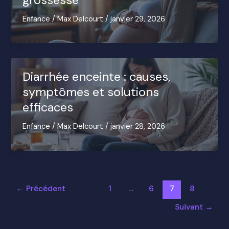
Enfance
/
Max Delcourt
/
janvier 29, 2026
Diarrhée enceinte : causes,
symptômes et solutions
efficaces
Enfance
/
Max Delcourt
/
janvier 28, 2026
←
Précédent
1
…
6
7
8
Suivant
→