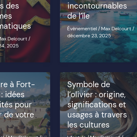
es des
incontournables
mes
de l’île
matiques
Évènementiel
/
Max Delcourt
/
décembre 23, 2025
ax Delcourt
/
24, 2025
re à Fort-
Symbole de
: idées
l’olivier : origine,
ités pour
significations et
r de votre
usages à travers
les cultures