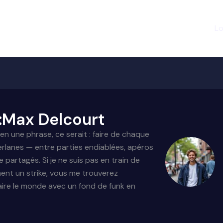
Lo
 :Max Delcourt
en une phrase, ce serait : faire de chaque
iverlanes — entre parties endiablées, apéros
 partagés. Si je ne suis pas en train de
ent un strike, vous me trouverez
faire le monde avec un fond de funk en