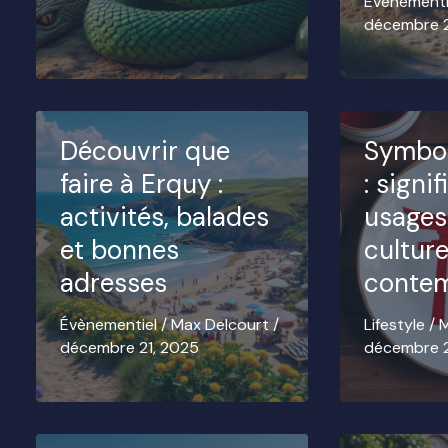
Évènementi
décembre 
Découvrir que
Symbol
faire à Erquy :
: signi
activités, balades
usages
et bonnes
cultur
adresses
conte
Évènementiel
/
Max Delcourt
/
Lifestyle
/
M
décembre 21, 2025
décembre 2