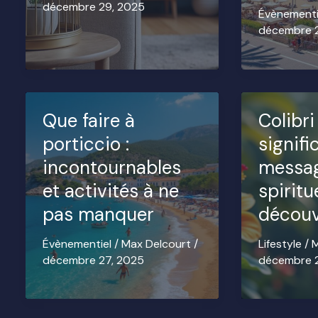
décembre 29, 2025
Évènementi
décembre 
Que faire à
Colibri
porticcio :
signifi
incontournables
messa
et activités à ne
spiritu
pas manquer
découv
Évènementiel
/
Max Delcourt
/
Lifestyle
/
M
décembre 27, 2025
décembre 