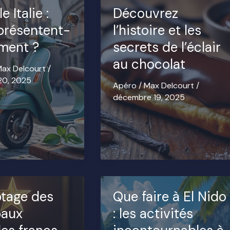
 Italie :
Découvrez
présentent-
l’histoire et les
iment ?
secrets de l’éclair
au chocolat
ax Delcourt
/
20, 2025
Apéro
/
Max Delcourt
/
décembre 19, 2025
tage des
Que faire à El Nido
paux
: les activités