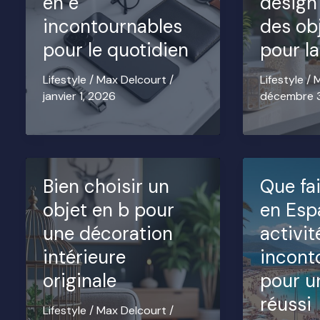
en e
design e
incontournables
des ob
pour le quotidien
pour l
Lifestyle
/
Max Delcourt
/
Lifestyle
/
M
janvier 1, 2026
décembre 3
Bien choisir un
Que fa
objet en b pour
en Esp
une décoration
activit
intérieure
incont
originale
pour u
réussi
Lifestyle
/
Max Delcourt
/