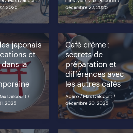
el
/
Max Delcourt
/
Lifestyle
/
Max Delcourt
/
22, 2025
décembre 22, 2025
es japonais
Café crème :
fications et
secrets de
 dans la
préparation et
e
différences avec
mporaine
les autres cafés
ax Delcourt
/
Apéro
/
Max Delcourt
/
1, 2025
décembre 20, 2025