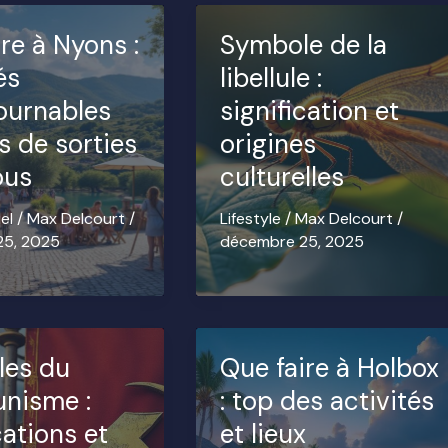
re à Nyons :
Symbole de la
és
libellule :
ournables
signification et
s de sorties
origines
ous
culturelles
el
/
Max Delcourt
/
Lifestyle
/
Max Delcourt
/
25, 2025
décembre 25, 2025
les du
Que faire à Holbox
nisme :
: top des activités
cations et
et lieux