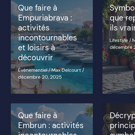
Que faire à
Symbole
Empuriabrava :
que re
activités
ils vra
incontournables
Lifestyle
/
M
et loisirs à
décembre 
découvrir
Évènementiel
/
Max Delcourt
/
décembre 20, 2025
Que faire à
Décryp
Embrun : activités
princi