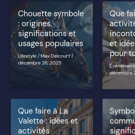
Chouette symbole
Que fai
: origines,
activit
significations et
incont
usages populaires
et idée
pour t
Lifestyle
/
Max Delcourt
/
décembre 26, 2025
Évènementi
décembre 
Que faire à La
Symbo
Valette : idées et
commu
activités
signifi